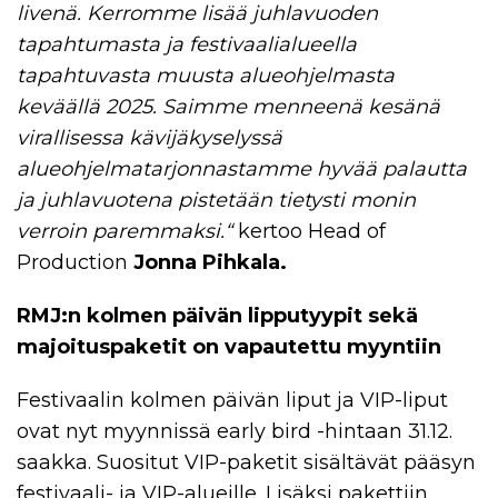
livenä. Kerromme lisää juhlavuoden
tapahtumasta ja festivaalialueella
tapahtuvasta muusta alueohjelmasta
keväällä 2025. Saimme menneenä kesänä
virallisessa kävijäkyselyssä
alueohjelmatarjonnastamme hyvää palautta
ja juhlavuotena pistetään tietysti monin
verroin paremmaksi.“
kertoo Head of
Production
Jonna Pihkala.
RMJ:n kolmen päivän lipputyypit sekä
majoituspaketit on vapautettu myyntiin
Festivaalin kolmen päivän liput ja VIP-liput
ovat nyt myynnissä early bird -hintaan 31.12.
saakka. Suositut VIP-paketit sisältävät pääsyn
festivaali- ja VIP-alueille. Lisäksi pakettiin