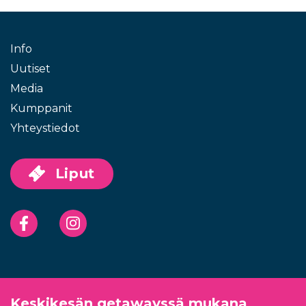
Info
Uutiset
Media
Kumppanit
Yhteystiedot
Liput
Facebook
Instagram
Keskikesän getawayssä mukana