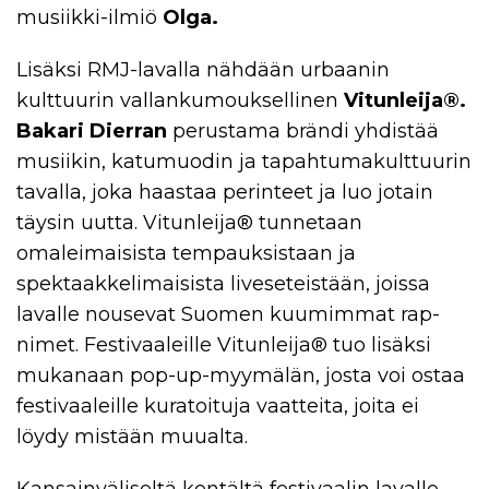
musiikki-ilmiö
Olga.
Lisäksi RMJ-lavalla nähdään urbaanin
kulttuurin vallankumouksellinen
Vitunleija®.
Bakari Dierran
perustama brändi yhdistää
musiikin, katumuodin ja tapahtumakulttuurin
tavalla, joka haastaa perinteet ja luo jotain
täysin uutta. Vitunleija®️ tunnetaan
omaleimaisista tempauksistaan ja
spektaakkelimaisista liveseteistään, joissa
lavalle nousevat Suomen kuumimmat rap-
nimet. Festivaaleille Vitunleija®️ tuo lisäksi
mukanaan pop-up-myymälän, josta voi ostaa
festivaaleille kuratoituja vaatteita, joita ei
löydy mistään muualta.