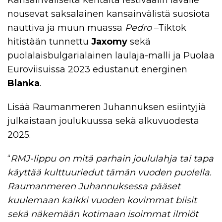
Kansainväliseltä kentältä festivaalin lavalle
nousevat saksalainen kansainvälistä suosiota
nauttiva ja muun muassa
Pedro
–Tiktok
hitistään tunnettu
Jaxomy
sekä
puolalaisbulgarialainen laulaja-malli ja Puolaa
Euroviisuissa 2023 edustanut energinen
Blanka
.
Lisää Raumanmeren Juhannuksen esiintyjiä
julkaistaan joulukuussa sekä alkuvuodesta
2025.
“
RMJ-lippu on mitä parhain joululahja tai tapa
käyttää kulttuuriedut tämän vuoden puolella.
Raumanmeren Juhannuksessa pääset
kuulemaan kaikki vuoden kovimmat biisit
sekä näkemään kotimaan isoimmat ilmiöt