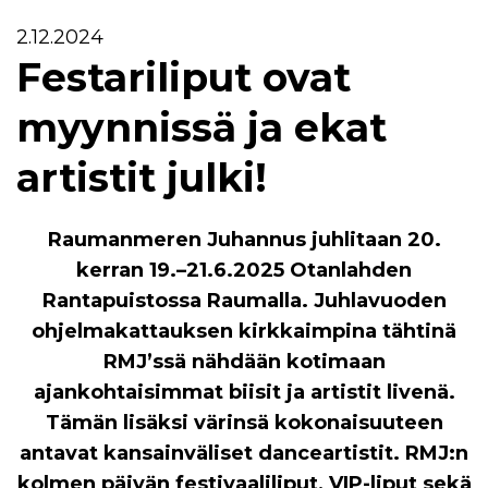
2.12.2024
Festariliput ovat
myynnissä ja ekat
artistit julki!
Raumanmeren Juhannus juhlitaan 20.
kerran 19.–21.6.2025 Otanlahden
Rantapuistossa Raumalla. Juhlavuoden
ohjelmakattauksen kirkkaimpina tähtinä
RMJ’ssä nähdään kotimaan
ajankohtaisimmat biisit ja artistit livenä.
Tämän lisäksi värinsä kokonaisuuteen
antavat kansainväliset danceartistit. RMJ:n
kolmen päivän festivaaliliput, VIP-liput sekä