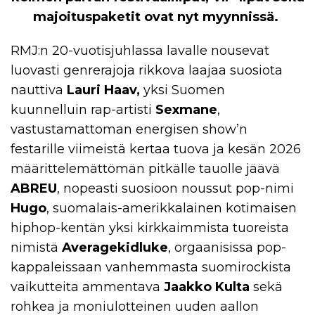
majoituspaketit ovat nyt myynnissä.
RMJ:n 20-vuotisjuhlassa lavalle nousevat
luovasti genrerajoja rikkova laajaa suosiota
nauttiva
Lauri Haav,
yksi Suomen
kuunnelluin rap-artisti
Sexmane
,
vastustamattoman energisen show’n
festarille viimeistä kertaa tuova ja kesän 2026
määrittelemättömän pitkälle tauolle jäävä
ABREU
, nopeasti suosioon noussut pop-nimi
Hugo
, suomalais-amerikkalainen kotimaisen
hiphop-kentän yksi kirkkaimmista tuoreista
nimistä
Averagekidluke
, orgaanisissa pop-
kappaleissaan vanhemmasta suomirockista
vaikutteita ammentava
Jaakko Kulta
sekä
rohkea ja moniulotteinen uuden aallon