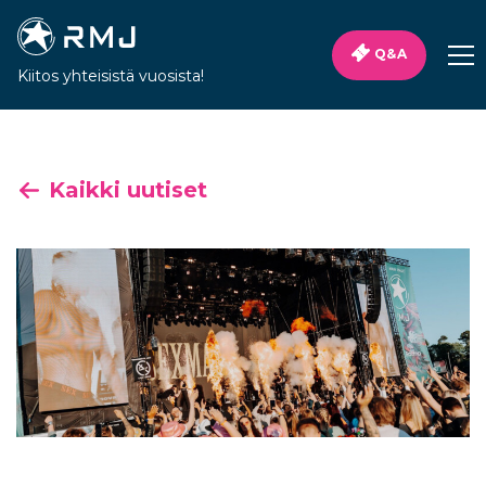
Q&A
Kiitos yhteisistä vuosista!
Kaikki uutiset