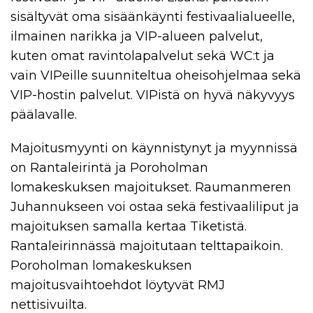
sisältyvät oma sisäänkäynti festivaalialueelle,
ilmainen narikka ja VIP-alueen palvelut,
kuten omat ravintolapalvelut sekä WC:t ja
vain VIPeille suunniteltua oheisohjelmaa sekä
VIP-hostin palvelut. VIPistä on hyvä näkyvyys
päälavalle.
Majoitusmyynti on käynnistynyt ja myynnissä
on Rantaleirintä ja Poroholman
lomakeskuksen majoitukset. Raumanmeren
Juhannukseen voi ostaa sekä festivaaliliput ja
majoituksen samalla kertaa Tiketistä.
Rantaleirinnässä majoitutaan telttapaikoin.
Poroholman lomakeskuksen
majoitusvaihtoehdot löytyvät RMJ
nettisivuilta.