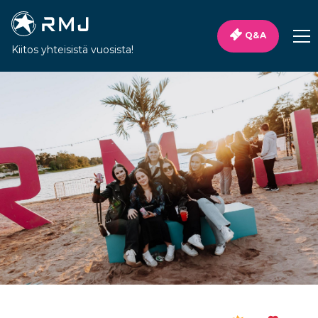
Q&A
Kiitos yhteisistä vuosista!