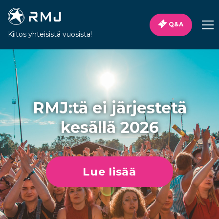
Q&A
Kiitos yhteisistä vuosista!
RMJ:tä ei järjestetä
kesällä 2026
Lue lisää