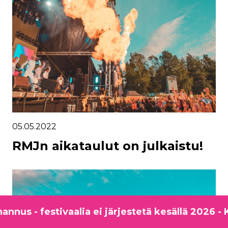
05.05.2022
RMJn aikataulut on julkaistu!
us - festivaalia ei järjestetä kesällä 2026 - K