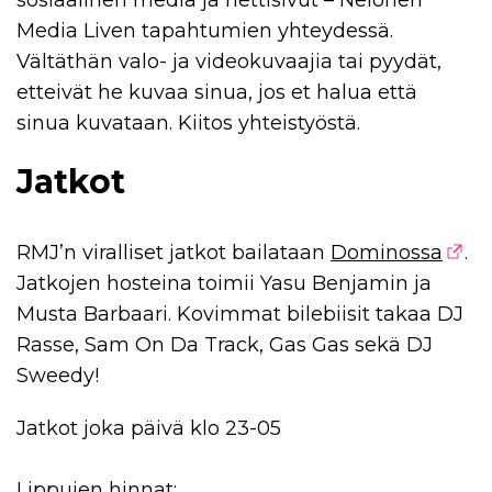
sosiaalinen media ja nettisivut – Nelonen
Media Liven tapahtumien yhteydessä.
Vältäthän valo- ja videokuvaajia tai pyydät,
etteivät he kuvaa sinua, jos et halua että
sinua kuvataan. Kiitos yhteistyöstä.
Jatkot
RMJ’n viralliset jatkot bailataan
Dominossa
.
Jatkojen hosteina toimii Yasu Benjamin ja
Musta Barbaari. Kovimmat bilebiisit takaa DJ
Rasse, Sam On Da Track, Gas Gas sekä DJ
Sweedy!
Jatkot joka päivä klo 23-05
Lippujen hinnat: