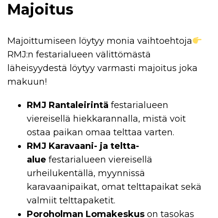
Majoitus
Majoittumiseen löytyy monia vaihtoehtoja
RMJ:n festarialueen välittömästä
läheisyydestä löytyy varmasti majoitus joka
makuun!
RMJ Rantaleirintä
festarialueen
viereisellä hiekkarannalla, mistä voit
ostaa paikan omaa telttaa varten.
RMJ Karavaani- ja teltta-
alue
festarialueen viereisellä
urheilukentällä, myynnissä
karavaanipaikat, omat telttapaikat sekä
valmiit telttapaketit.
Poroholman Lomakeskus
on tasokas