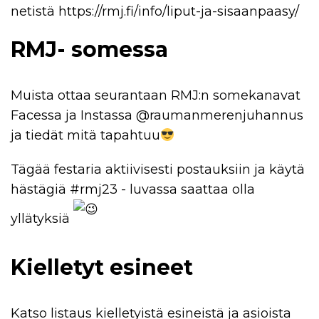
netistä https://rmj.fi/info/liput-ja-sisaanpaasy/
RMJ- somessa
Muista ottaa seurantaan RMJ:n somekanavat
Facessa ja Instassa @raumanmerenjuhannus
ja tiedät mitä tapahtuu
Tägää festaria aktiivisesti postauksiin ja käytä
hästägiä #rmj23 - luvassa saattaa olla
yllätyksiä
Kielletyt esineet
Katso listaus kielletyistä esineistä ja asioista