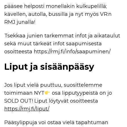
pääsee helposti monellakin kulkupelillä;
kävellen, autolla, bussilla ja nyt myös VR:n
RMJ junalla!
Tsekkaa junien tarkemmat infot ja aikataulut
sekä muut tärkeät infot saapumisesta
osoitteesta https://rmj.fi/info/saapuminen/
Liput ja sisäänpääsy
Jos liput vielä puuttuu, suosittelemme
toimimaan NYT
osa lipputyypeistä on jo
SOLD OUT! Liput löytyvät osoitteesta
https://rmj.fi/liput/
Pääsylippuja voi ostaa vielä tapahtuman