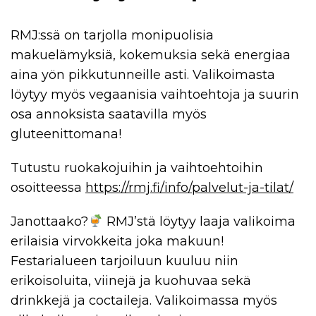
RMJ:ssä on tarjolla monipuolisia
makuelämyksiä, kokemuksia sekä energiaa
aina yön pikkutunneille asti. Valikoimasta
löytyy myös vegaanisia vaihtoehtoja ja suurin
osa annoksista saatavilla myös
gluteenittomana!
Tutustu ruokakojuihin ja vaihtoehtoihin
osoitteessa
https://rmj.fi/info/palvelut-ja-tilat/
Janottaako?
RMJ’stä löytyy laaja valikoima
erilaisia virvokkeita joka makuun!
Festarialueen tarjoiluun kuuluu niin
erikoisoluita, viinejä ja kuohuvaa sekä
drinkkejä ja coctaileja. Valikoimassa myös