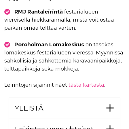
RMJ Rantaleirintä
festarialueen
viereisellä hiekkarannalla, mistä voit ostaa
paikan omaa telttaa varten.
Poroholman Lomakeskus
on tasokas
lomakeskus festarialueen vieressä. Myynnissä
sähköllisiä ja sähköttömiä karavaanipaikkoja,
telttapaikkoja sekä mökkejä.
Leirintöjen sijainnit näet
tästä kartasta
.
YLEISTÄ