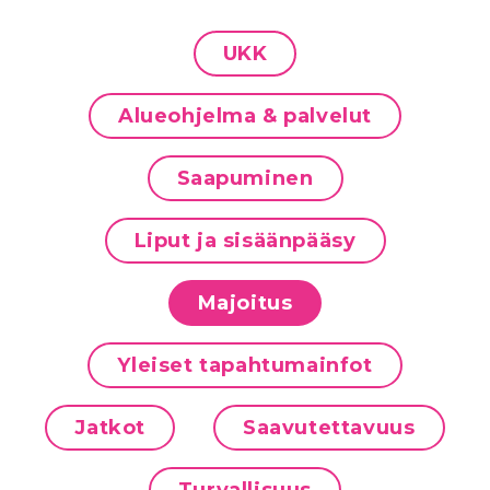
UKK
Alueohjelma & palvelut
Saapuminen
Liput ja sisäänpääsy
Majoitus
Yleiset tapahtumainfot
Jatkot
Saavutettavuus