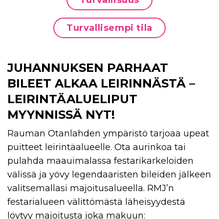
Turvallisuus
Turvallisempi tila
JUHANNUKSEN PARHAAT
BILEET ALKAA LEIRINNÄSTÄ –
LEIRINTÄALUELIPUT
MYYNNISSÄ NYT!
Rauman Otanlahden ympäristö tarjoaa upeat
puitteet leirintäalueelle. Ota aurinkoa tai
pulahda maauimalassa festarikarkeloiden
välissä ja yövy legendaaristen bileiden jälkeen
valitsemallasi majoitusalueella. RMJ’n
festarialueen välittömästä läheisyydestä
löytyy majoitusta joka makuun: