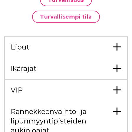
Turvallisuus
Turvallisempi tila
Liput
Ikärajat
VIP
Rannekkeenvaihto- ja
lipunmyyntipisteiden
aukioloajat