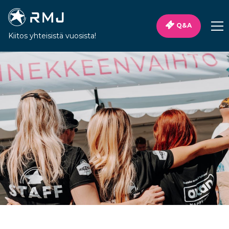
Q&A
Kiitos yhteisistä vuosista!