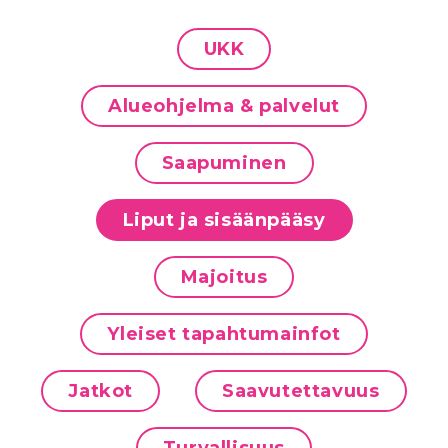
UKK
Alueohjelma & palvelut
Saapuminen
Liput ja sisäänpääsy
Majoitus
Yleiset tapahtumainfot
Jatkot
Saavutettavuus