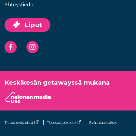
Yhteystiedot
Liput
Facebook
Instagram
Keskikesän getawayssä mukana
Tietoa evästeistä
Tietosuojaseloste
Evästeasetukset