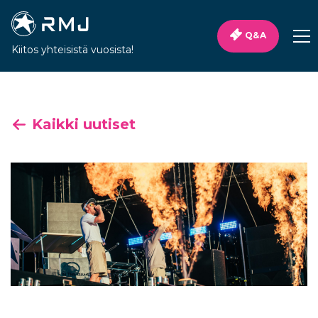
Q&A
Kiitos yhteisistä vuosista!
Kaikki uutiset