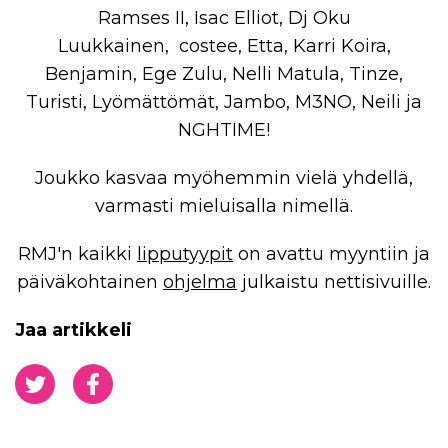
Ramses II, Isac Elliot, Dj Oku
Luukkainen, costee, Etta, Karri Koira,
Benjamin, Ege Zulu, Nelli Matula, Tinze,
Turisti, Lyömättömät, Jambo, M3NO, Neili ja
NGHTIME!
Joukko kasvaa myöhemmin vielä yhdellä,
varmasti mieluisalla nimellä.
RMJ'n kaikki
lipputyypit
on avattu myyntiin ja
päiväkohtainen
ohjelma
julkaistu nettisivuille.
Jaa artikkeli
Jaa Twitterissä
Jaa Facebookissa