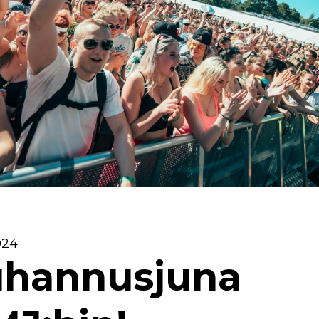
024
uhannusjuna