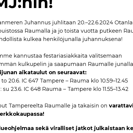
J:hin!
meren Juhannus juhlitaan 20.–22.6.2024 Otanl
uistossa Raumalla ja jo toista vuotta putkeen Ra
dollista kulkea henkilöjunalla juhannuksena!
me kannustaa festariasiakkaita valitsemaan
mmän kulkupelin ja saapumaan Raumalle junall
ijunan aikataulut on seuraavat:
to 20.6. IC 647 Tampere – Rauma klo 10.59–12.45
 su 23.6. IC 648 Rauma – Tampere klo 11.55–13.42
put Tampereelta Raumalle ja takaisin on
varattav
verkkokaupassa!
ueohjelmaa sekä viralliset jatkot julkaistaan k