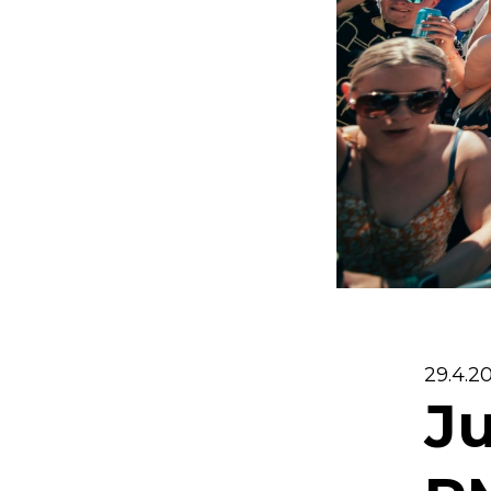
29.4.2
J