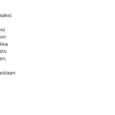
säksi.
voi
oon
ikka
sto
an,
aistaan