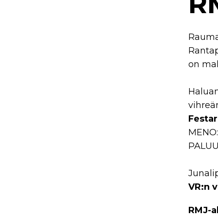
RM
Rauman
Rantap
on mah
Haluam
vihreä
Festar
MENO: 
PALUU:
Junali
VR:n 
RMJ-al