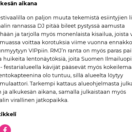
ukesän aikana
tivaalilla on paljon muuta tekemistä esiintyjien li
aalin rannassa DJ pitää bileet pystyssä aamusta
ään ja tarjolla myös monenlaista kisailua, joista 
uassa voittaa korotuksia viime vuonna ennakk
nmyytyyn VIPpiin. RMJ’n ranta on myös paras pa
a huikeita lentonäytöksiä, joita Suomen Ilmailuopi
 - festarialueella kävijät pääsevät myös kokeilema
entokapteenina olo tuntuu, sillä alueelta löytyy
imulaattori. Tarkempi kattaus alueohjelmasta julk
 ja alkukesän aikana, samalla julkaistaan myös
alin virallinen jatkopaikka.
tikkeli