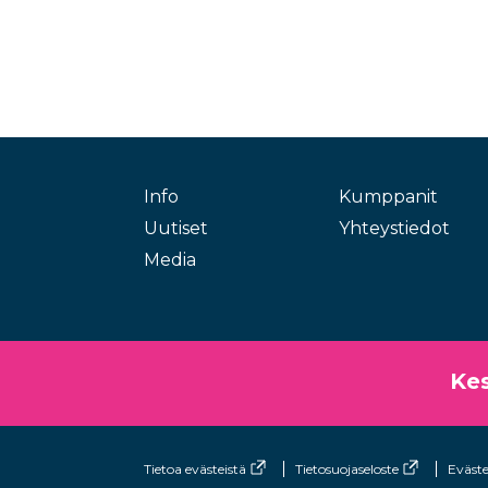
Info
Kumppanit
Uutiset
Yhteystiedot
Media
Ke
Tietoa evästeistä
Tietosuojaseloste
Eväste