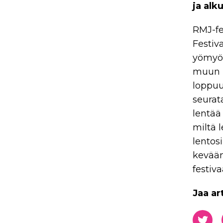
ja alk
RMJ-fes
Festiv
yömyöh
muun m
loppuu
seurat
lentää
miltä l
lentos
kevään
festiva
Jaa ar