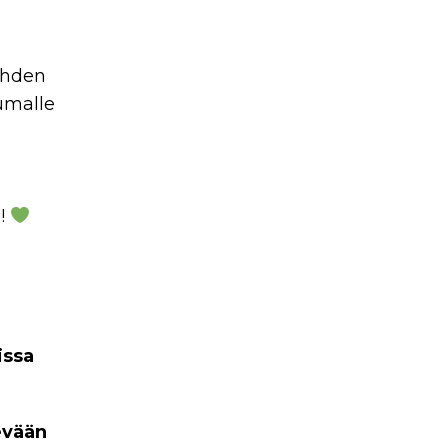
ahden
umalle
a!
issa
evään