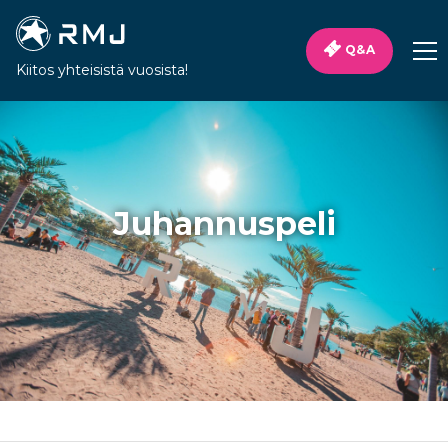
Q&A
Kiitos yhteisistä vuosista!
Juhannuspeli