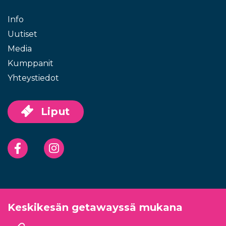
Info
Uutiset
Media
Kumppanit
Yhteystiedot
Liput
Facebook
Instagram
Keskikesän getawayssä mukana