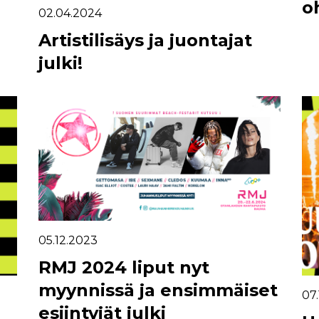
o
02.04.2024
Artistilisäys ja juontajat
julki!
05.12.2023
RMJ 2024 liput nyt
myynnissä ja ensimmäiset
07.
esiintyjät julki