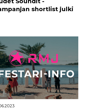
udet Soundit -
ampanjan shortlist julki
.06.2023