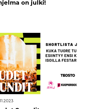
hjelma on julki!
11.2023