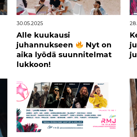
30.05.2025
28
Alle kuukausi
K
juhannukseen
Nyt on
j
aika lyödä suunnitelmat
j
lukkoon!