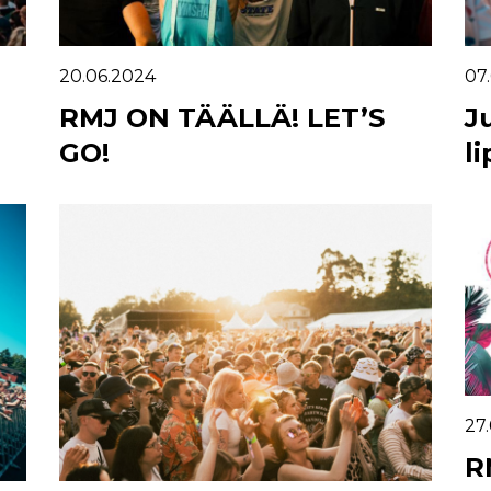
20.06.2024
07
RMJ ON TÄÄLLÄ! LET’S
J
GO!
l
27
R