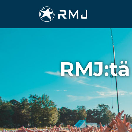
RMJ:tä 