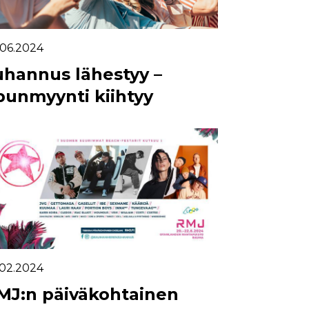
.06.2024
uhannus lähestyy –
ipunmyynti kiihtyy
.02.2024
MJ:n päiväkohtainen