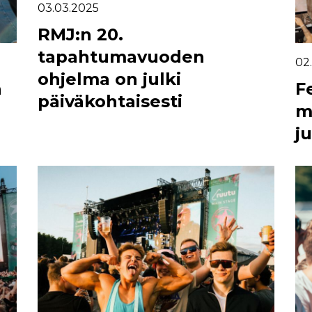
03.03.2025
RMJ:n 20.
tapahtumavuoden
02
ohjelma on julki
a
F
päiväkohtaisesti
m
ju