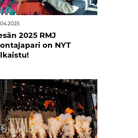
.04.2025
esän 2025 RMJ
uontajapari on NYT
ulkaistu!