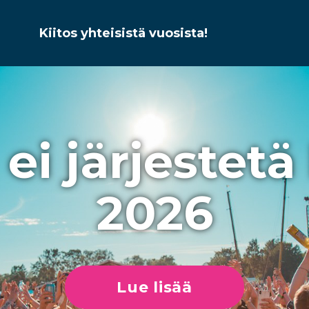
Kiitos yhteisistä vuosista!
ei järjestetä
2026
Lue lisää