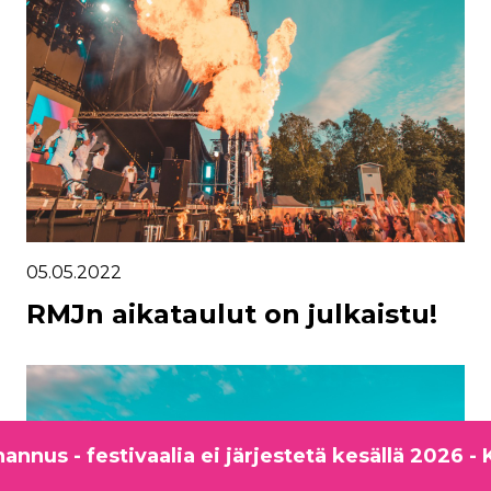
05.05.2022
RMJn aikataulut on julkaistu!
us - festivaalia ei järjestetä kesällä 2026 - K