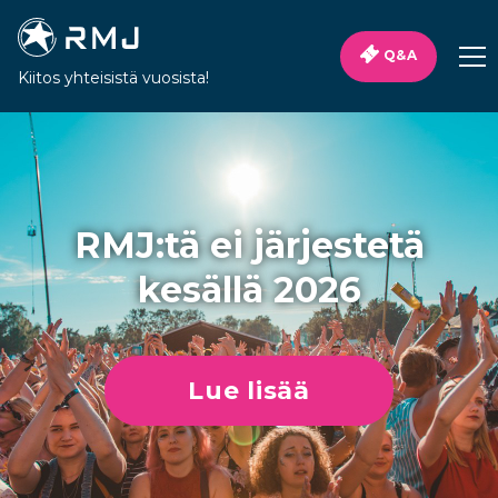
Q&A
Kiitos yhteisistä vuosista!
RMJ:tä ei järjestetä
kesällä 2026
Lue lisää