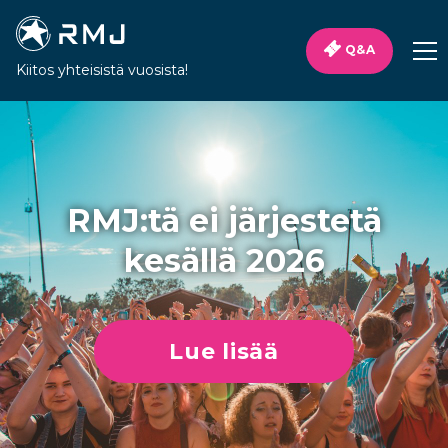
Q&A
Kiitos yhteisistä vuosista!
RMJ:tä ei järjestetä
kesällä 2026
Lue lisää