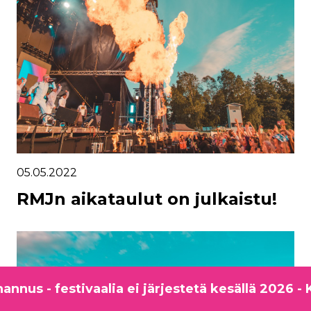
05.05.2022
RMJn aikataulut on julkaistu!
us - festivaalia ei järjestetä kesällä 2026 - K